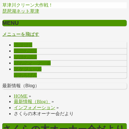
草津川クリーン大作戦！
琵琶湖ネット草津
MENU
メニューを飛ばす
最新情報
組織の概要
事業の概要
桜の木オーナー会
スケジュール
かわらばん
最新情報（Blog）
HOME
»
最新情報（Blog）
»
インフォメーション
»
さくらの木オーナー会だより